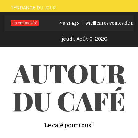
Skip
TENDANCE DU JOUR
to
En exclusivité
Meilleures ventes de machines
content
4 ans ago
jeudi, Août 6, 2026
AUTOUR
DU CAFÉ
Le café pour tous !