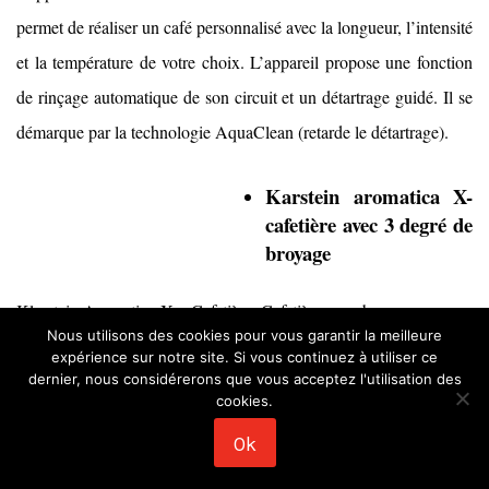
permet de réaliser un café personnalisé avec la longueur, l’intensité
et la température de votre choix. L’appareil propose une fonction
de rinçage automatique de son circuit et un détartrage guidé. Il se
démarque par la technologie AquaClean (retarde le détartrage).
Karstein aromatica X-
cafetière avec 3 degré de
broyage
Klarstein Aromatica X – Cafetière, Cafetière avec broyeur propose
Nous utilisons des cookies pour vous garantir la meilleure
3 degrés de broyage, une minuterie réglable à la minute sur 24
expérience sur notre site. Si vous continuez à utiliser ce
heures, un écran LED pour un nombre de tasses réglable. Cette
dernier, nous considérerons que vous acceptez l'utilisation des
cookies.
machine est aussi dotée de filtre à charbon actif et d’une fonction
Ok
de maintien au chaud. Elle permet de réaliser jusqu’à 12 tasses de
café frais et profite de la fonction Aroma + pour un goût extra fort.