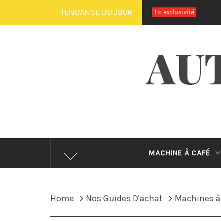
Skip
TENDANCE DU JOUR
En exclusivité
to
content
AU
MACHINE À CAFÉ
Home
Nos Guides D'achat
Machines à 