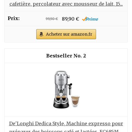
cafetière, percolateur avec mousseur de lait, 15...
89,90 €
99,90 €
Acheter sur amazon.fr
2
De'Longhi Dedica Style, Machine expresso pour
préparer des boissons café et lactées, EC685M,...