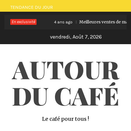
Skip
TENDANCE DU JOUR
to
En exclusivité
Meilleures ventes de machines 
content
4 ans ago
vendredi, Août 7, 2026
AUTOUR
DU CAFÉ
Le café pour tous !