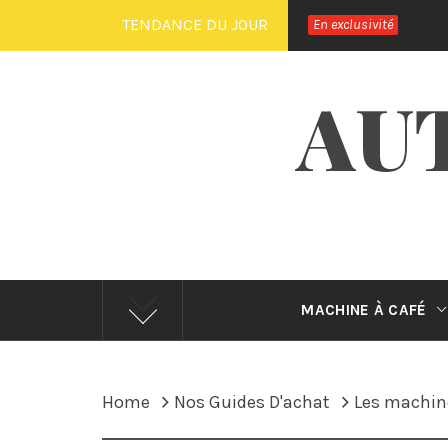
Skip
TENDANCE DU JOUR
En exclusivité
to
content
AU
MACHINE À CAFÉ
Home
Nos Guides D'achat
Les machine