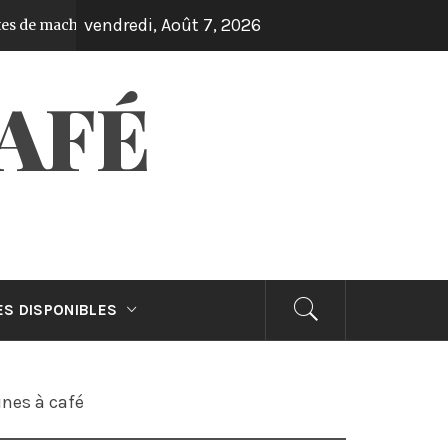
vendredi, Août 7, 2026
 machines à café
Machines à café : Nos meille
5 ans ago
AFÉ
S DISPONIBLES
nes à café