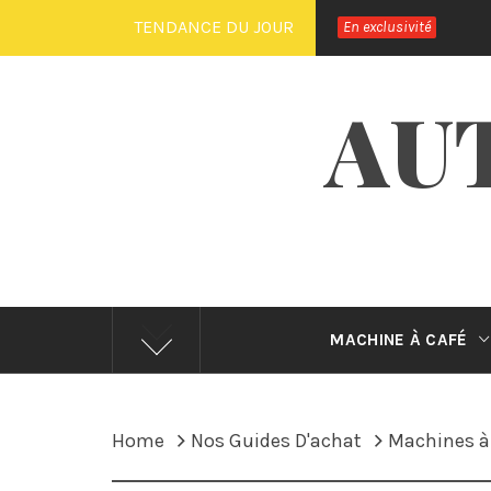
Skip
TENDANCE DU JOUR
En exclusivité
to
content
AU
MACHINE À CAFÉ
Home
Nos Guides D'achat
Machines à 