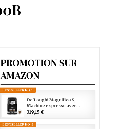
00B
PROMOTION SUR
AMAZON
BESTSELLER NO. 1
De'Longhi Magnifica S,
Machine expresso avec...
319,15 €
BESTSELLER NO. 2