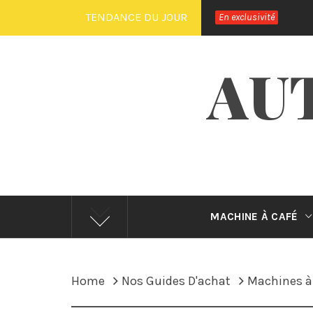
Skip
TENDANCE DU JOUR
En exclusivité
to
content
AU
MACHINE À CAFÉ
Home
Nos Guides D'achat
Machines à 